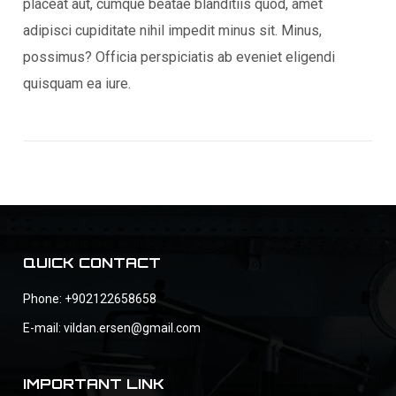
placeat aut, cumque beatae blanditiis quod, amet
adipisci cupiditate nihil impedit minus sit. Minus,
possimus? Officia perspiciatis ab eveniet eligendi
quisquam ea iure.
QUICK CONTACT
Phone:
+902122658658
E-mail:
vildan.ersen@gmail.com
IMPORTANT LINK