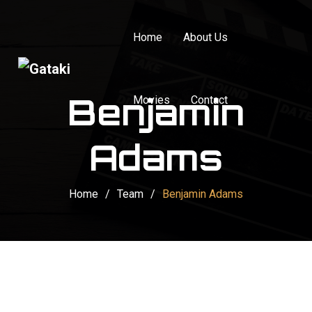
Home
About Us
Benjamin
Movies
Contact
Adams
Home
/
Team
/
Benjamin Adams